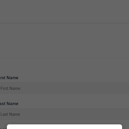
irst Name
ast Name