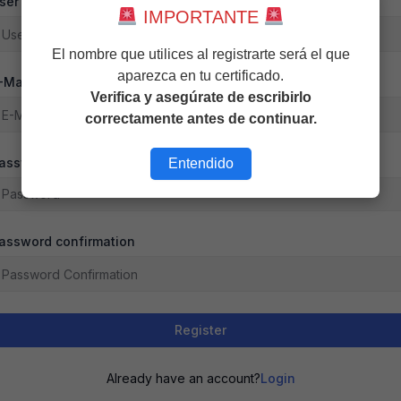
ser Name
IMPORTANTE
El nombre que utilices al registrarte será el que
aparezca en tu certificado.
-Mail
Verifica y asegúrate de escribirlo
correctamente antes de continuar.
assword
Entendido
assword confirmation
Register
Already have an account?
Login